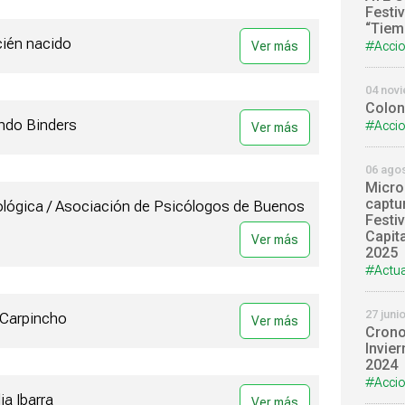
Festiv
“Tiem
ecién nacido
#Accio
04 nov
Colon
ando Binders
#Accio
06 ago
Micro
captu
cológica / Asociación de Psicólogos de Buenos
Festiv
Capit
2025
#Actua
27 juni
/ Carpincho
Crono
Invie
2024
#Accio
ia Ibarra