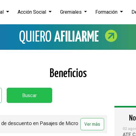
nal
Acción Social
Gremiales
Formación
D
QUIERO
AFILIARME
Beneficios
No
% de descuento en Pasajes de Micro
02 ago
ATE C