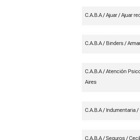
C.A.B.A / Ajuar / Ajuar r
C.A.B.A / Binders / Arm
C.A.B.A / Atención Psi
Aires
C.A.B.A / Indumentaria 
C.A.B.A / Seguros / Cecil