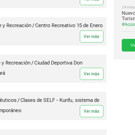
24 may
Nuevo
Turis
#Accio
 y Recreación / Centro Recreativo 15 de Enero
Ve
e y Recreación / Ciudad Deportiva Don
urá
éuticos / Clases de SELF - Kunfu, sistema de
emporáneo