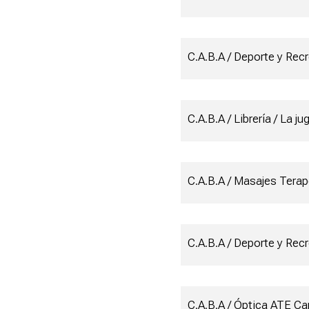
C.A.B.A / Deporte y Re
C.A.B.A / Librería / La ju
C.A.B.A / Masajes Terap
C.A.B.A / Deporte y Re
C.A.B.A / Óptica ATE Cap