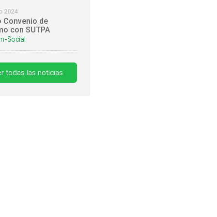
o 2024
 Convenio de
mo con SUTPA
n-Social
r todas las noticias