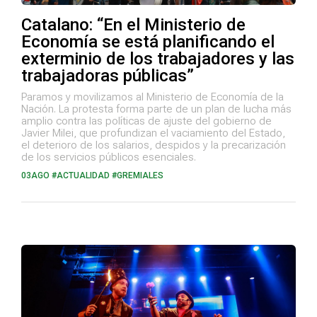
Catalano: “En el Ministerio de
Economía se está planificando el
exterminio de los trabajadores y las
trabajadoras públicas”
Paramos y movilizamos al Ministerio de Economía de la
Nación. La protesta forma parte de un plan de lucha más
amplio contra las políticas de ajuste del gobierno de
Javier Milei, que profundizan el vaciamiento del Estado,
el deterioro de los salarios, despidos y la precarización
de los servicios públicos esenciales.
03AGO
#ACTUALIDAD #GREMIALES